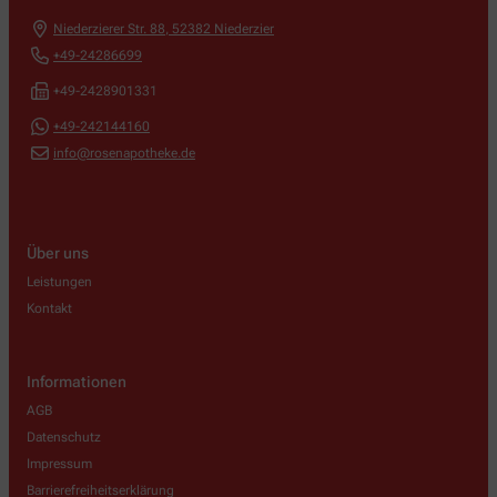
Niederzierer Str. 88
,
52382
Niederzier
+49-24286699
+49-2428901331
+49-242144160
info@rosenapotheke.de
Über uns
Leistungen
Kontakt
Informationen
AGB
Datenschutz
Impressum
Barrierefreiheitserklärung