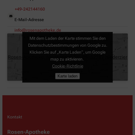
+49-242144160
E-Mail-Adresse
info@rosenapotheke.de
Mit dem Laden der Karte stimmen Sie den
Datenschutzbestimmungen von Google zu.
Klicken Sie auf „Karte Laden“, um Google
Rosen-Apotheke, Niederzierer Str. 88, 52382 Niederzier
map zu aktivieren.
Cookie-Richtlinie
Karte laden
Kontakt
Rosen-Apotheke