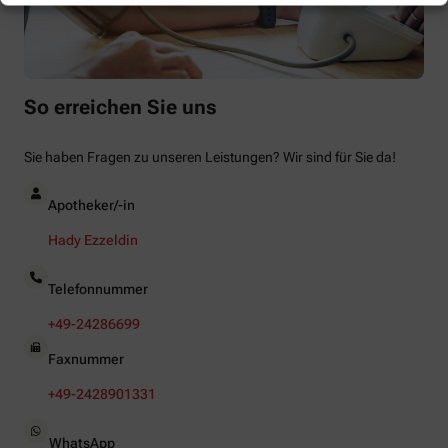
So erreichen Sie uns
Sie haben Fragen zu unseren Leistungen? Wir sind für Sie da!
Apotheker/-in
Hady Ezzeldin
Telefonnummer
+49-24286699
Faxnummer
+49-2428901331
WhatsApp