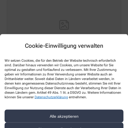
Cookie-Einwilligung verwalten
Wir setzen Cookies, die für den Betrieb der Website technisch erforderlich
Hello world!
sind. Darüber hinaus verwenden wir Cookies, um unsere Website für Sie
optimal zu gestalten und fortlaufend zu verbessern. Mit Ihrer Zustimmung
geben wir Informationen zu Ihrer Verwendung unserer Website auch an
Welcome to WordPress on Azure Sites. This is your first
Drittanbieter weiter. Soweit dabei Daten in Ländern verarbeitet werden, in
post. Edit or delete it, then start writing!
denen kein angemessenes Datenschutzniveau besteht, stimmen Sie mit Ihrer
Einwilligung zur Nutzung dieser Dienste auch der Verarbeitung Ihrer Daten in
Mehr lesen
diesen Ländern gem. Artikel 49 Abs. 1 lit. a DSGVO zu. Weitere Informationen
können Sie unserer
Datenschutzerklärung
entnehmen.
Alle akzeptieren
Kontakt