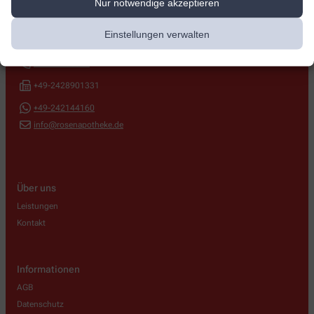
Nur notwendige akzeptieren
Rosen-Apotheke
Einstellungen verwalten
Niederzierer Str. 88
,
52382
Niederzier
+49-24286699
+49-2428901331
+49-242144160
info@rosenapotheke.de
Über uns
Leistungen
Kontakt
Informationen
AGB
Datenschutz